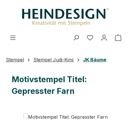
Zum Hauptinhalt springen
Du hast 0 Produ
Ware
Stempel
Stempel Judi-Kins
JK Bäume
Motivstempel Titel:
Gepresster Farn
Bildergalerie überspringen