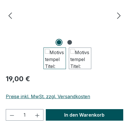
Regulärer Preis:
19,00 €
Preise inkl. MwSt. zzgl. Versandkosten
Produkt Anzahl: Gib den gewünschten We
In den Warenkorb