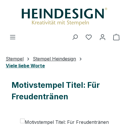
Zum Hauptinhalt springen
Du hast 0 Produ
Ware
Stempel
Stempel Heindesign
Viele liebe Worte
Motivstempel Titel: Für
Freudentränen
Bildergalerie überspringen