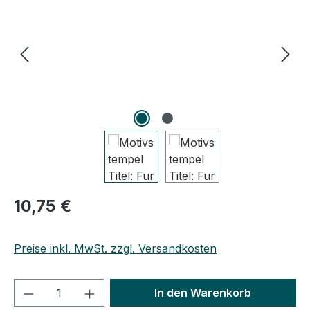
Regulärer Preis:
10,75 €
Preise inkl. MwSt. zzgl. Versandkosten
Produkt Anzahl: Gib den gewünschten We
In den Warenkorb