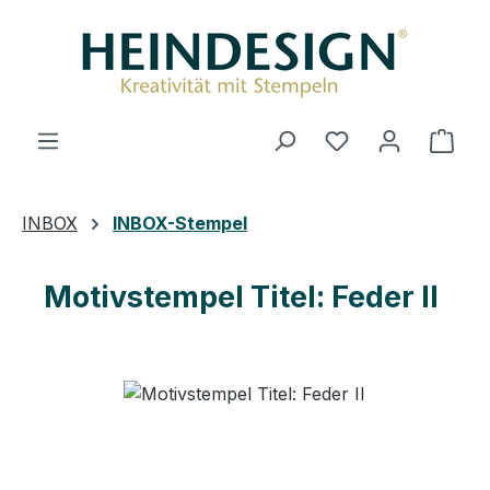
Zum Hauptinhalt springen
Du hast 0 Produ
Ware
INBOX
INBOX-Stempel
Motivstempel Titel: Feder II
Bildergalerie überspringen