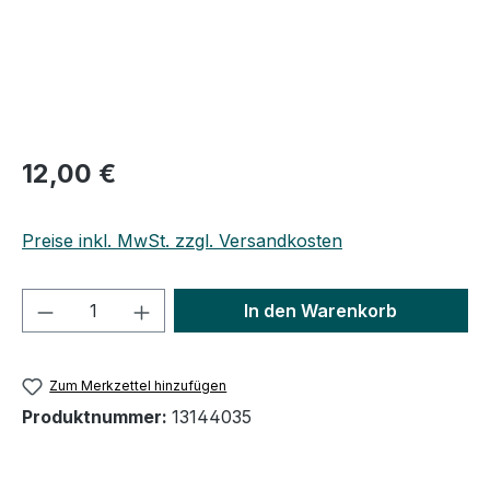
Regulärer Preis:
12,00 €
Preise inkl. MwSt. zzgl. Versandkosten
Produkt Anzahl: Gib den gewünschten We
In den Warenkorb
Zum Merkzettel hinzufügen
Produktnummer:
13144035