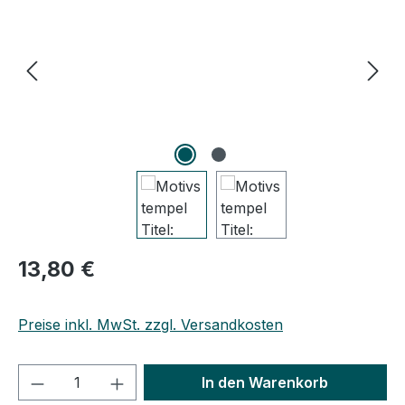
Regulärer Preis:
13,80 €
Preise inkl. MwSt. zzgl. Versandkosten
Produkt Anzahl: Gib den gewünschten We
In den Warenkorb