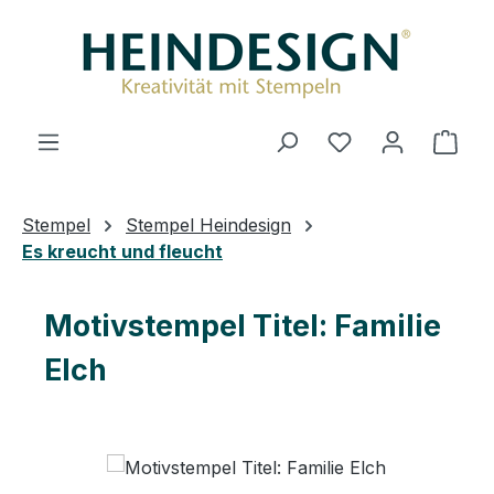
Zum Hauptinhalt springen
Du hast 0 Produ
Ware
Stempel
Stempel Heindesign
Es kreucht und fleucht
Motivstempel Titel: Familie
Elch
Bildergalerie überspringen