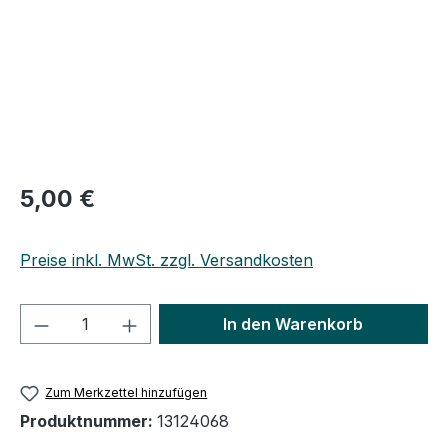
Regulärer Preis:
5,00 €
Preise inkl. MwSt. zzgl. Versandkosten
Produkt Anzahl: Gib den gewünschten We
In den Warenkorb
Zum Merkzettel hinzufügen
Produktnummer:
13124068