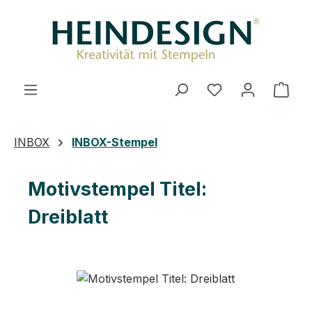
Zum Hauptinhalt springen
Du hast 0 Produ
Ware
INBOX
INBOX-Stempel
Motivstempel Titel:
Dreiblatt
Bildergalerie überspringen