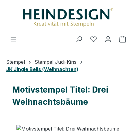
Zum Hauptinhalt springen
Du hast 0 Produ
Ware
Stempel
Stempel Judi-Kins
JK Jingle Bells (Weihnachten)
Motivstempel Titel: Drei
Weihnachtsbäume
Bildergalerie überspringen