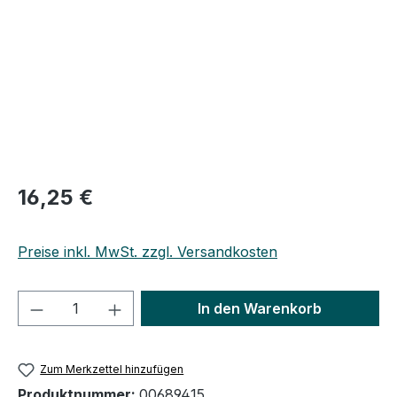
Regulärer Preis:
16,25 €
Preise inkl. MwSt. zzgl. Versandkosten
Produkt Anzahl: Gib den gewünschten We
In den Warenkorb
Zum Merkzettel hinzufügen
Produktnummer:
00689415