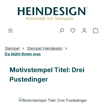
Zum Hauptinhalt springen
Du hast 0 Produ
Ware
Stempel
Stempel Heindesign
Da blüht Ihnen was
Motivstempel Titel: Drei
Pustedinger
Bildergalerie überspringen