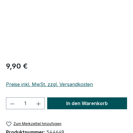
Regulärer Preis:
9,90 €
Preise inkl. MwSt. zzgl. Versandkosten
Produkt Anzahl: Gib den gewünschten We
In den Warenkorb
Zum Merkzettel hinzufügen
Produktnummer:
544649