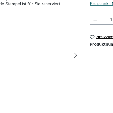
Preise inkl
Produkt
Zum Merkze
Produktnu