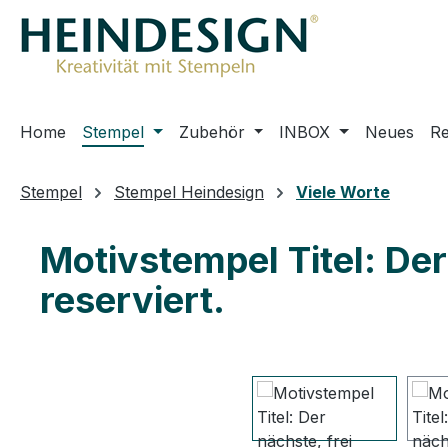
m Hauptinhalt springen
Zur Suche springen
Zur Hauptnavigation springen
Home
Stempel
Zubehör
INBOX
Neues
R
Stempel
Stempel Heindesign
Viele Worte
Motivstempel Titel: Der
reserviert.
Bildergalerie überspringen