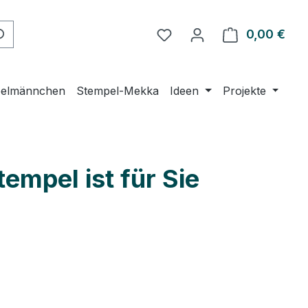
Du hast 0 Produkte auf 
0,00 €
Ware
elmännchen
Stempel-Mekka
Ideen
Projekte
empel ist für Sie
eis: