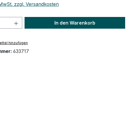
. MwSt. zzgl. Versandkosten
 Anzahl: Gib den gewünschten Wert ein 
In den Warenkorb
ttel hinzufügen
mmer:
633717