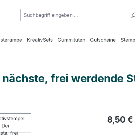
esterampe
KreativSets
Gummitüten
Gutscheine
Stemp
 nächste, frei werdende St
Regulärer Pr
8,50 €