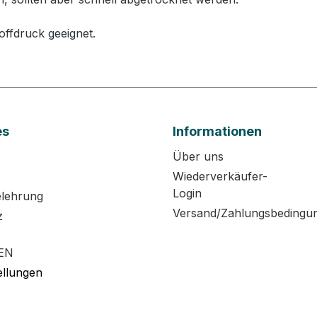
offdruck geeignet.
es
Informationen
Über uns
Wiederverkäufer-
Login
elehrung
Versand/Zahlungsbedingu
z
EN
ellungen