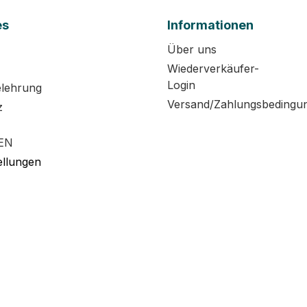
es
Informationen
Über uns
Wiederverkäufer-
Login
elehrung
Versand/Zahlungsbedingu
z
EN
ellungen