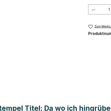
Produkt
Zum Merkze
Produktnu
mpel Titel: Da wo ich hingrübel 