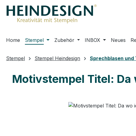
m Hauptinhalt springen
Zur Suche springen
Zur Hauptnavigation springen
Home
Stempel
Zubehör
INBOX
Neues
R
Stempel
Stempel Heindesign
Sprechblasen und 
Motivstempel Titel: Da 
Bildergalerie überspringen