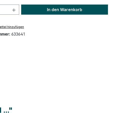
 Anzahl: Gib den gewünschten Wert ein 
In den Warenkorb
ttel hinzufügen
mmer:
633641
..."