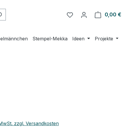
Du hast 0 Produkte auf 
0,00 €
Ware
elmännchen
Stempel-Mekka
Ideen
Projekte
eis:
. MwSt. zzgl. Versandkosten