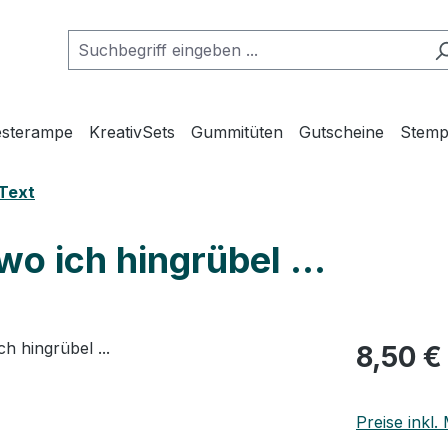
esterampe
KreativSets
Gummitüten
Gutscheine
Stemp
Text
wo ich hingrübel ...
Regulärer Pr
8,50 €
Preise inkl