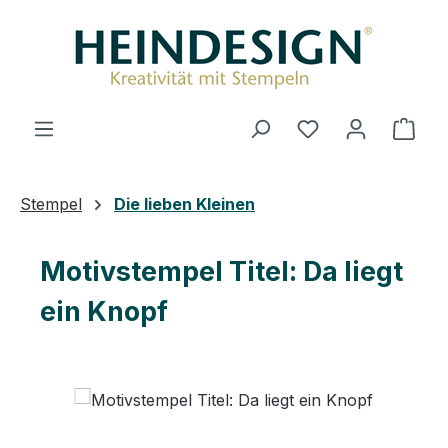
Zum Hauptinhalt springen
Du hast 0 Produ
Ware
Stempel
Die lieben Kleinen
Motivstempel Titel: Da liegt
ein Knopf
Bildergalerie überspringen