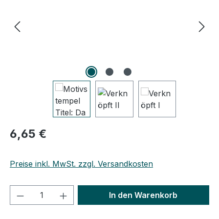
Regulärer Preis:
6,65 €
Preise inkl. MwSt. zzgl. Versandkosten
Produkt Anzahl: Gib den gewünschten We
In den Warenkorb