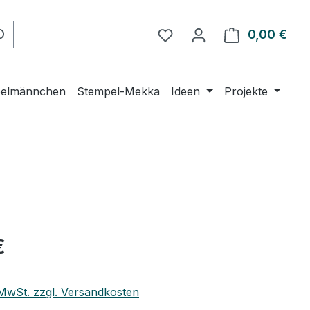
Du hast 0 Produkte auf 
0,00 €
Ware
elmännchen
Stempel-Mekka
Ideen
Projekte
eis:
€
. MwSt. zzgl. Versandkosten