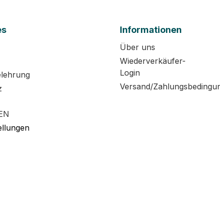
es
Informationen
Über uns
Wiederverkäufer-
Login
elehrung
Versand/Zahlungsbedingu
z
EN
ellungen