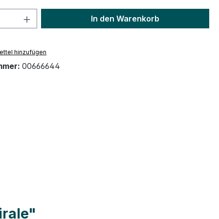
 Anzahl: Gib den gewünschten Wert ein 
In den Warenkorb
ttel hinzufügen
mmer:
00666644
rale"