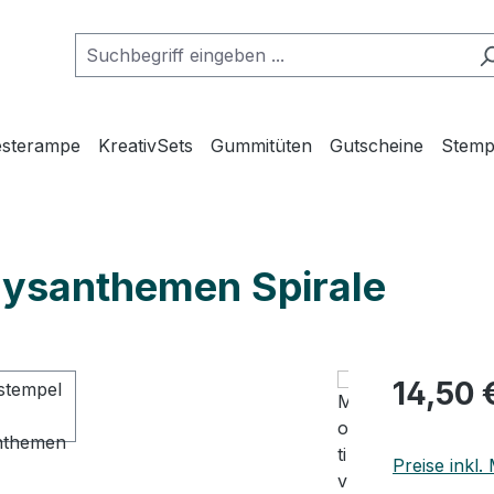
esterampe
KreativSets
Gummitüten
Gutscheine
Stemp
rysanthemen Spirale
Regulärer Pr
14,50 
Preise inkl