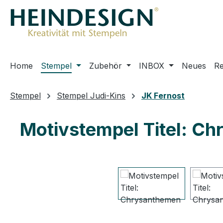
m Hauptinhalt springen
Zur Suche springen
Zur Hauptnavigation springen
Home
Stempel
Zubehör
INBOX
Neues
R
Stempel
Stempel Judi-Kins
JK Fernost
Motivstempel Titel: Ch
Bildergalerie überspringen