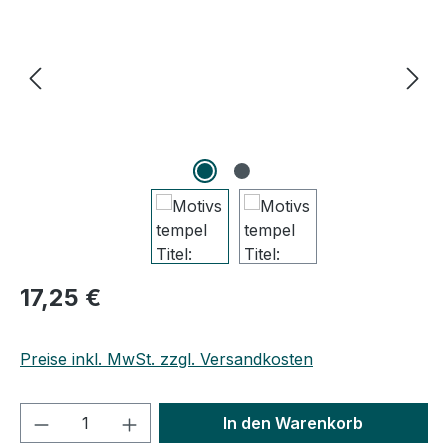
Regulärer Preis:
17,25 €
Preise inkl. MwSt. zzgl. Versandkosten
Produkt Anzahl: Gib den gewünschten We
In den Warenkorb