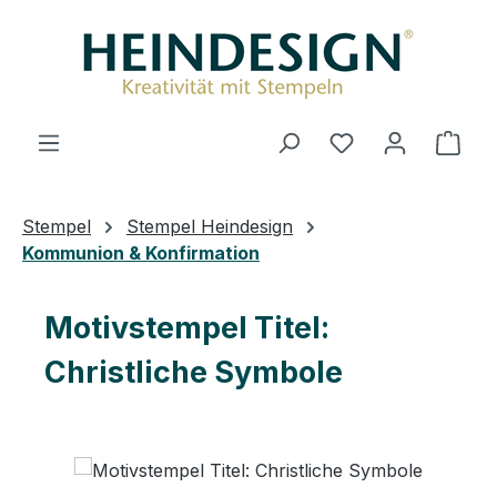
Zum Hauptinhalt springen
Du hast 0 Produ
Ware
Stempel
Stempel Heindesign
Kommunion & Konfirmation
Motivstempel Titel:
Christliche Symbole
Bildergalerie überspringen