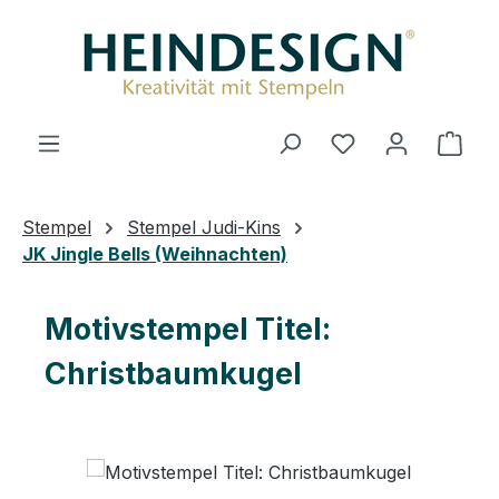
Zum Hauptinhalt springen
Du hast 0 Produ
Ware
Stempel
Stempel Judi-Kins
JK Jingle Bells (Weihnachten)
Motivstempel Titel:
Christbaumkugel
Bildergalerie überspringen