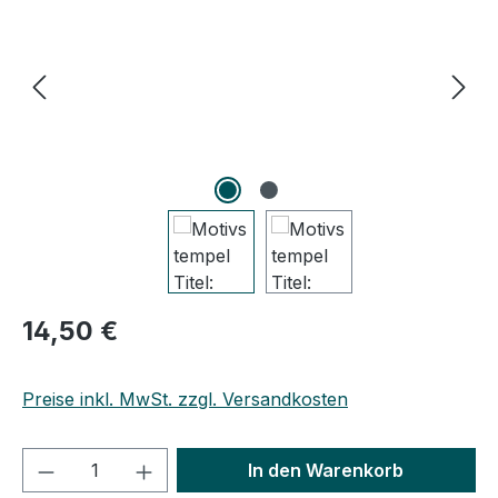
Regulärer Preis:
14,50 €
Preise inkl. MwSt. zzgl. Versandkosten
Produkt Anzahl: Gib den gewünschten We
In den Warenkorb