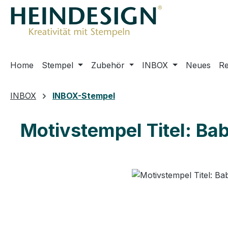
m Hauptinhalt springen
Zur Suche springen
Zur Hauptnavigation springen
Home
Stempel
Zubehör
INBOX
Neues
R
INBOX
INBOX-Stempel
Motivstempel Titel: Bab
Bildergalerie überspringen