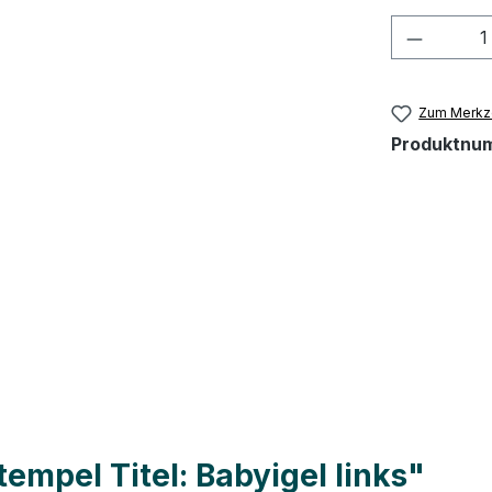
Produkt
Zum Merkze
Produktnu
empel Titel: Babyigel links"