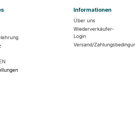
es
Informationen
Über uns
Wiederverkäufer-
Login
elehrung
Versand/Zahlungsbedingu
z
EN
ellungen