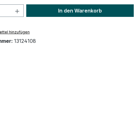
 Anzahl: Gib den gewünschten Wert ein 
In den Warenkorb
ttel hinzufügen
mmer:
13124108