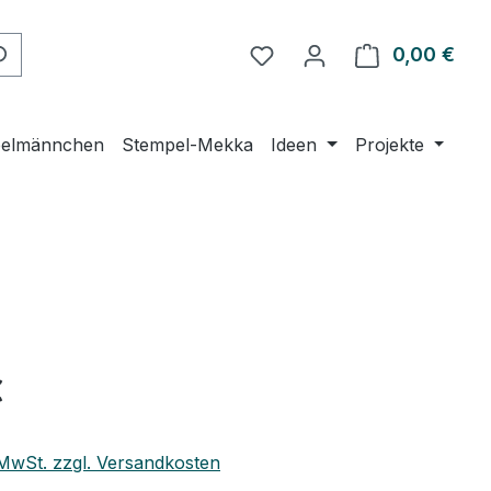
Du hast 0 Produkte auf 
0,00 €
Ware
elmännchen
Stempel-Mekka
Ideen
Projekte
eis:
€
. MwSt. zzgl. Versandkosten