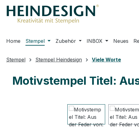
m Hauptinhalt springen
Zur Suche springen
Zur Hauptnavigation springen
Home
Stempel
Zubehör
INBOX
Neues
R
Stempel
Stempel Heindesign
Viele Worte
Motivstempel Titel: Aus
Bildergalerie überspringen