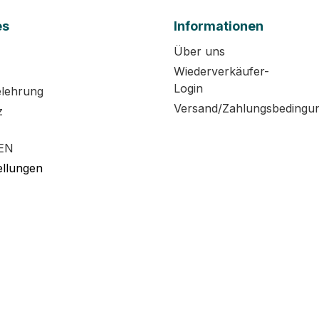
es
Informationen
Über uns
Wiederverkäufer-
Login
elehrung
Versand/Zahlungsbedingu
z
EN
ellungen