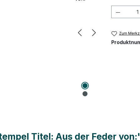
Produkt
Zum Merkze
Produktnu
empel Titel: Aus der Feder von: