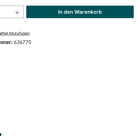
 Anzahl: Gib den gewünschten Wert ein 
In den Warenkorb
ttel hinzufügen
mmer:
636775
"