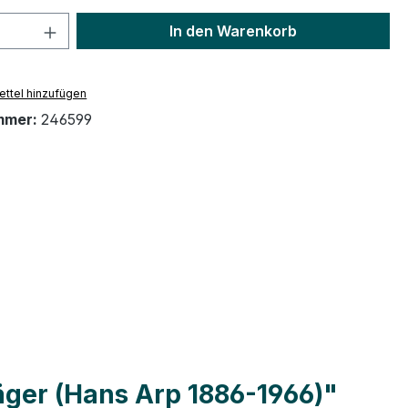
 Anzahl: Gib den gewünschten Wert ein 
In den Warenkorb
ttel hinzufügen
mmer:
246599
äger (Hans Arp 1886-1966)"