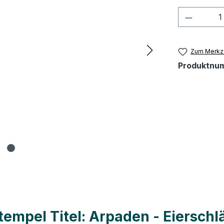
Produkt
Zum Merkze
Produktnu
empel Titel: Arpaden - Eierschl