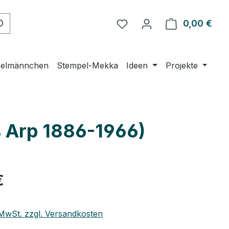
0,00 €
Ware
elmännchen
Stempel-Mekka
Ideen
Projekte
s Arp 1886-1966)
€
. MwSt. zzgl. Versandkosten