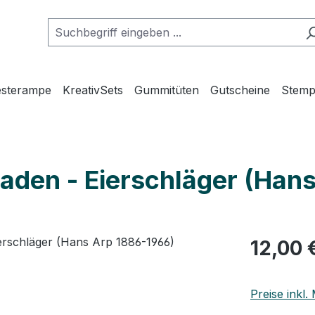
esterampe
KreativSets
Gummitüten
Gutscheine
Stemp
paden - Eierschläger (Han
12,00 
Preise inkl