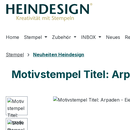
m Hauptinhalt springen
Zur Suche springen
Zur Hauptnavigation springen
Home
Stempel
Zubehör
INBOX
Neues
R
Stempel
Neuheiten Heindesign
Motivstempel Titel: Ar
Bildergalerie überspringen