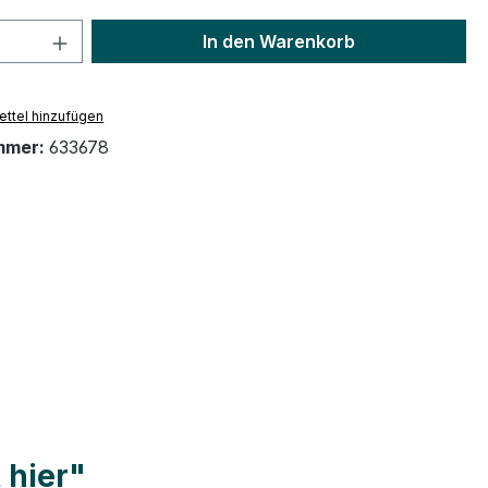
 Anzahl: Gib den gewünschten Wert ein 
In den Warenkorb
ttel hinzufügen
mmer:
633678
 hier"