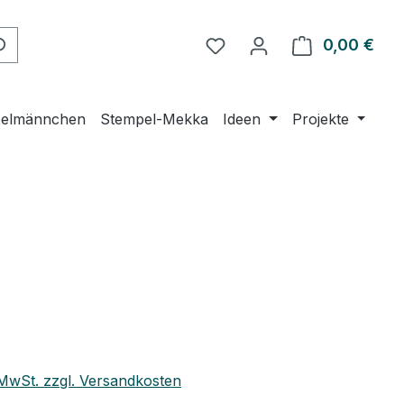
Du hast 0 Produkte auf 
0,00 €
Ware
elmännchen
Stempel-Mekka
Ideen
Projekte
eis:
. MwSt. zzgl. Versandkosten