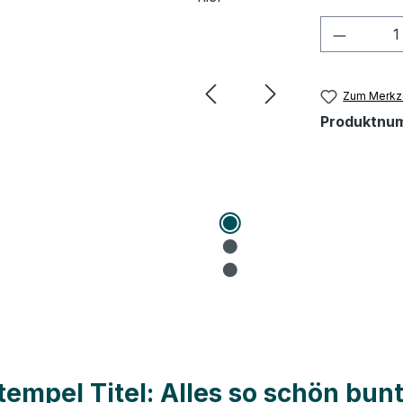
Produkt
Zum Merkze
Produktnu
mpel Titel: Alles so schön bunt