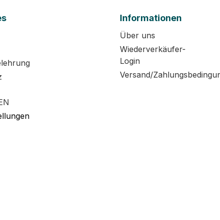
es
Informationen
Über uns
Wiederverkäufer-
Login
elehrung
Versand/Zahlungsbedingu
z
EN
ellungen