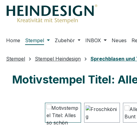
m Hauptinhalt springen
Zur Suche springen
Zur Hauptnavigation springen
Home
Stempel
Zubehör
INBOX
Neues
R
Stempel
Stempel Heindesign
Sprechblasen und 
Motivstempel Titel: All
Bildergalerie überspringen