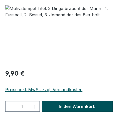
Bildergalerie überspringen
Regulärer Preis:
9,90 €
Preise inkl. MwSt. zzgl. Versandkosten
Produkt Anzahl: Gib den gewünschten We
In den Warenkorb