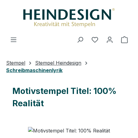
Zum Hauptinhalt springen
Ware
Stempel
Stempel Heindesign
Schreibmaschinenlyrik
Motivstempel Titel: 100%
Realität
Bildergalerie überspringen