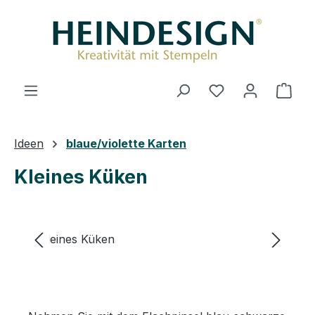
Zum Hauptinhalt springen
Ware
Ideen
blaue/violette Karten
Kleines Küken
Bildergalerie überspringen