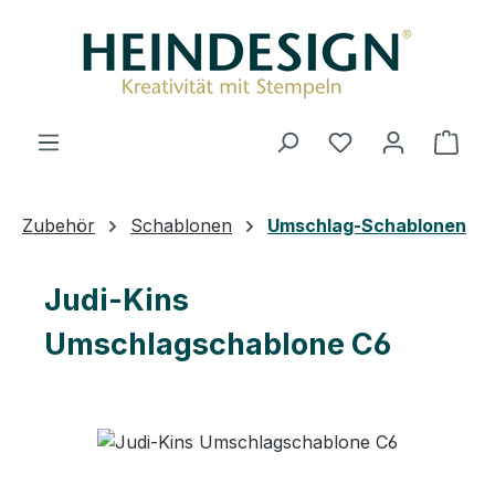
Zum Hauptinhalt springen
Du hast 0 Produ
Ware
Zubehör
Schablonen
Umschlag-Schablonen
Judi-Kins
Umschlagschablone C6
Bildergalerie überspringen