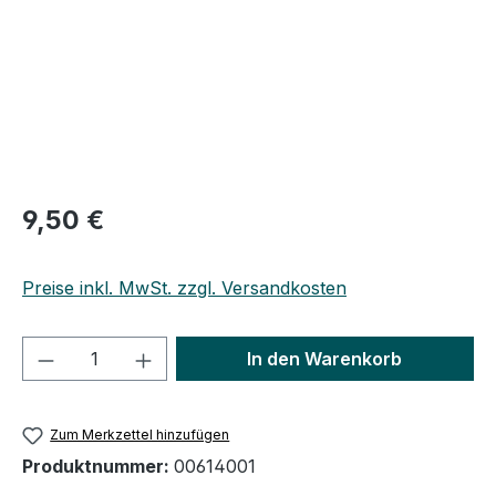
Regulärer Preis:
9,50 €
Preise inkl. MwSt. zzgl. Versandkosten
Produkt Anzahl: Gib den gewünschten We
In den Warenkorb
Zum Merkzettel hinzufügen
Produktnummer:
00614001