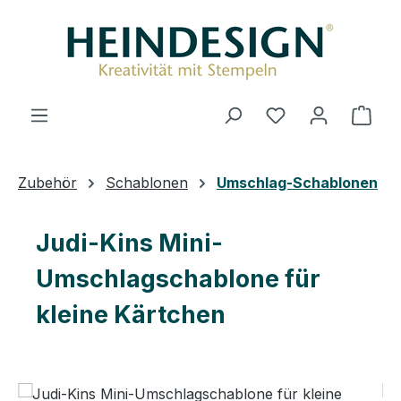
Zum Hauptinhalt springen
Du hast 0 Produ
Ware
Zubehör
Schablonen
Umschlag-Schablonen
Judi-Kins Mini-
Umschlagschablone für
kleine Kärtchen
Bildergalerie überspringen