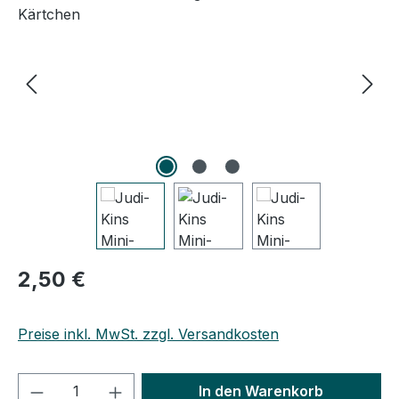
Regulärer Preis:
2,50 €
Preise inkl. MwSt. zzgl. Versandkosten
Produkt Anzahl: Gib den gewünschten We
In den Warenkorb