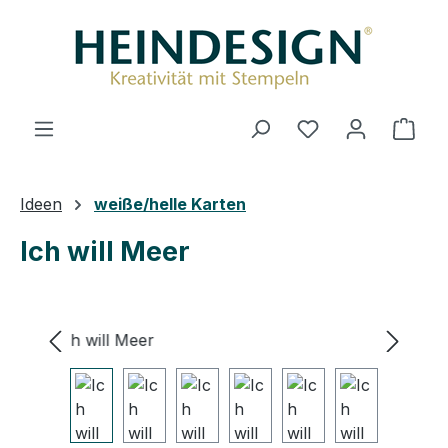
Zum Hauptinhalt springen
Du hast 0 Produ
Ware
Ideen
weiße/helle Karten
Ich will Meer
Bildergalerie überspringen