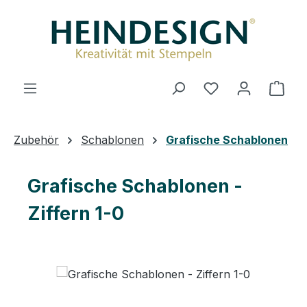
Zum Hauptinhalt springen
Du hast 0 Produ
Ware
Zubehör
Schablonen
Grafische Schablonen
Grafische Schablonen -
Ziffern 1-0
Bildergalerie überspringen