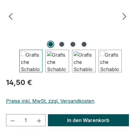
Regulärer Preis:
14,50 €
Preise inkl. MwSt. zzgl. Versandkosten
Produkt Anzahl: Gib den gewünschten We
In den Warenkorb