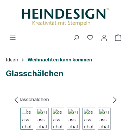
Zum Hauptinhalt springen
Du hast 0 Produ
Ware
Ideen
Weihnachten kann kommen
Glasschälchen
Bildergalerie überspringen