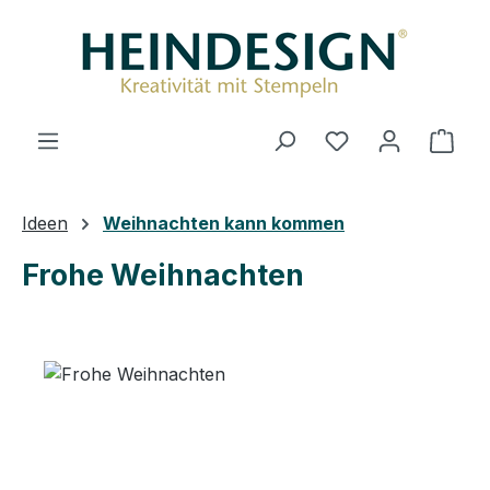
Zum Hauptinhalt springen
Du hast 0 Produ
Ware
Ideen
Weihnachten kann kommen
Frohe Weihnachten
Bildergalerie überspringen