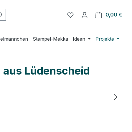
Du hast 0 Produkte auf 
0,00 €
Ware
elmännchen
Stempel-Mekka
Ideen
Projekte
ja aus Lüdenscheid