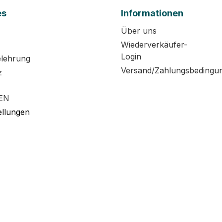
es
Informationen
Über uns
Wiederverkäufer-
Login
elehrung
Versand/Zahlungsbedingu
z
EN
ellungen