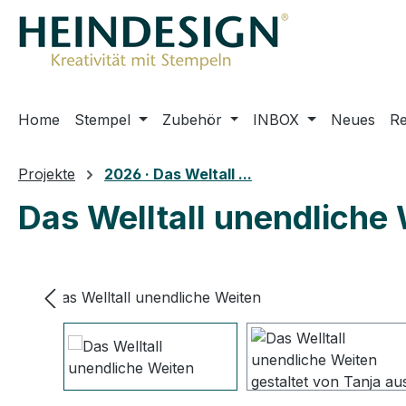
m Hauptinhalt springen
Zur Suche springen
Zur Hauptnavigation springen
Home
Stempel
Zubehör
INBOX
Neues
R
Projekte
2026 · Das Weltall ...
Das Welltall unendliche
Bildergalerie überspringen