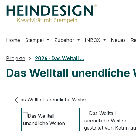
m Hauptinhalt springen
Zur Suche springen
Zur Hauptnavigation springen
Home
Stempel
Zubehör
INBOX
Neues
R
Projekte
2026 · Das Weltall ...
Das Welltall unendliche 
Bildergalerie überspringen