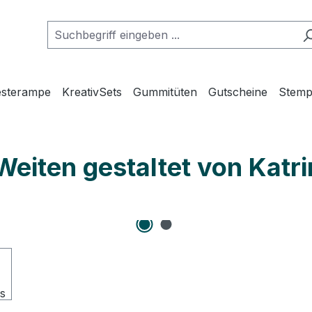
esterampe
KreativSets
Gummitüten
Gutscheine
Stemp
Weiten gestaltet von Katri