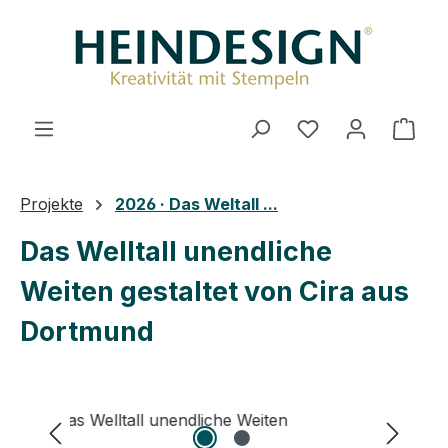
Zum Hauptinhalt springen
Du hast 0 Produ
Ware
Projekte
2026 · Das Weltall ...
Das Welltall unendliche
Weiten gestaltet von Cira aus
Dortmund
Bildergalerie überspringen