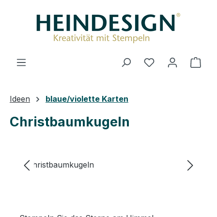
Zum Hauptinhalt springen
Ware
Ideen
blaue/violette Karten
Christbaumkugeln
Bildergalerie überspringen