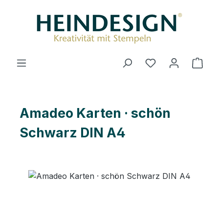
Zum Hauptinhalt springen
Du hast 0 Produ
Ware
Amadeo Karten · schön
Schwarz DIN A4
Bildergalerie überspringen