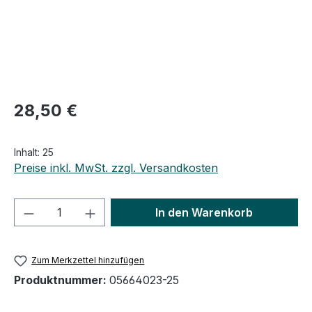
Regulärer Preis:
28,50 €
Inhalt:
25
Preise inkl. MwSt. zzgl. Versandkosten
Produkt Anzahl: Gib den gewünschten We
In den Warenkorb
Zum Merkzettel hinzufügen
Produktnummer:
05664023-25