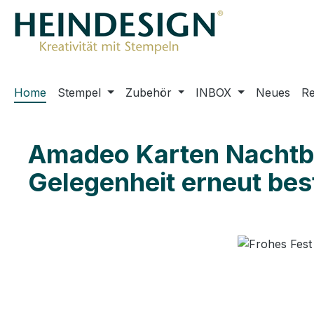
m Hauptinhalt springen
Zur Suche springen
Zur Hauptnavigation springen
Home
Stempel
Zubehör
INBOX
Neues
R
Amadeo Karten Nachtblau
Gelegenheit erneut best
Bildergalerie überspringen