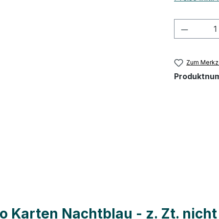
Produkt
Zum Merkze
Produktnu
arten Nachtblau - z. Zt. nicht l