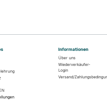
es
Informationen
Über uns
Wiederverkäufer-
Login
elehrung
Versand/Zahlungsbedingu
z
EN
ellungen