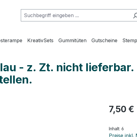
esterampe
KreativSets
Gummitüten
Gutscheine
Stemp
 - z. Zt. nicht lieferbar. 
ellen.
Regulärer Pr
7,50 €
Inhalt:
6
Preise inkl