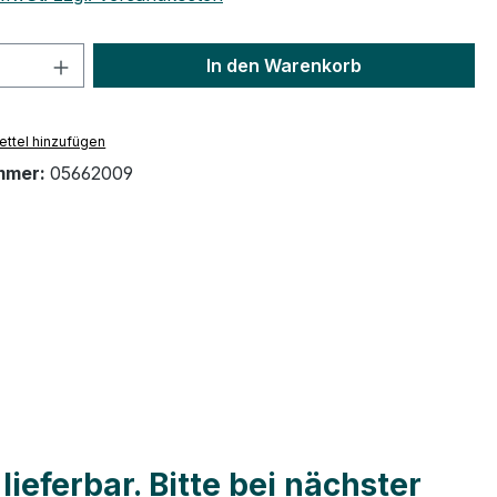
 Anzahl: Gib den gewünschten Wert ein 
In den Warenkorb
ttel hinzufügen
mmer:
05662009
ieferbar. Bitte bei nächster