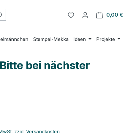
Du hast 0 Produkte auf 
0,00 €
Ware
elmännchen
Stempel-Mekka
Ideen
Projekte
Bitte bei nächster
eis:
. MwSt. zzgl. Versandkosten