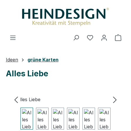
Zum Hauptinhalt springen
Du hast 0 Produ
Ware
Ideen
grüne Karten
Alles Liebe
Bildergalerie überspringen