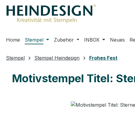
m Hauptinhalt springen
Zur Suche springen
Zur Hauptnavigation springen
Home
Stempel
Zubehör
INBOX
Neues
R
Stempel
Stempel Heindesign
Frohes Fest
Motivstempel Titel: St
Bildergalerie überspringen