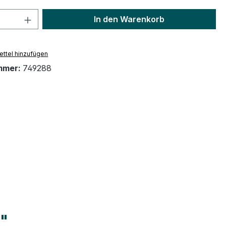
 Anzahl: Gib den gewünschten Wert ein 
In den Warenkorb
ttel hinzufügen
mmer:
749288
n"