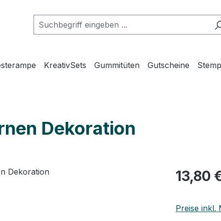
esterampe
KreativSets
Gummitüten
Gutscheine
Stemp
ernen Dekoration
Regulärer Pr
13,80 
Preise inkl