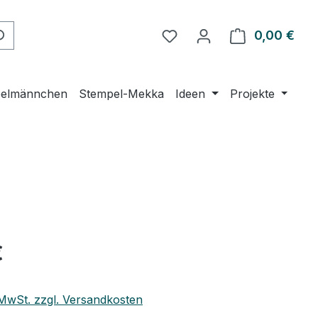
Du hast 0 Produkte auf 
0,00 €
Ware
elmännchen
Stempel-Mekka
Ideen
Projekte
eis:
€
. MwSt. zzgl. Versandkosten