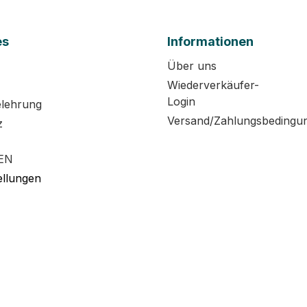
es
Informationen
Über uns
Wiederverkäufer-
Login
elehrung
Versand/Zahlungsbedingu
z
EN
ellungen