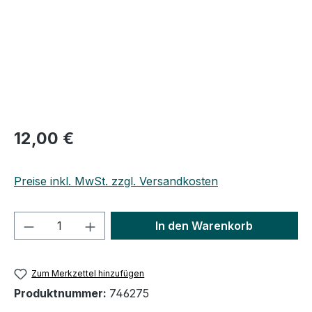
Regulärer Preis:
12,00 €
Preise inkl. MwSt. zzgl. Versandkosten
Produkt Anzahl: Gib den gewünschten We
In den Warenkorb
Zum Merkzettel hinzufügen
Produktnummer:
746275