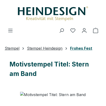
Zum Hauptinhalt springen
Du hast 0 Produ
Ware
Stempel
Stempel Heindesign
Frohes Fest
Motivstempel Titel: Stern
am Band
Bildergalerie überspringen