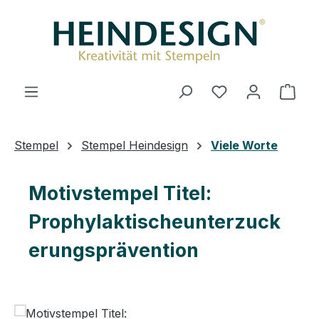
Zum Hauptinhalt springen
Du hast 0 Produ
Ware
Stempel
Stempel Heindesign
Viele Worte
Motivstempel Titel:
Prophylaktischeunterzuck
erungsprävention
Bildergalerie überspringen