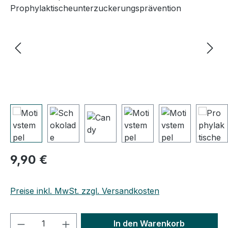
Regulärer Preis:
9,90 €
Preise inkl. MwSt. zzgl. Versandkosten
Produkt Anzahl: Gib den gewünschten We
In den Warenkorb