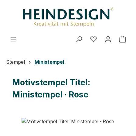
Zum Hauptinhalt springen
Du hast 0 Produ
Ware
Stempel
Ministempel
Motivstempel Titel:
Ministempel · Rose
Bildergalerie überspringen