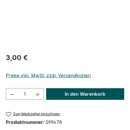
Regulärer Preis:
3,00 €
Preise inkl. MwSt. zzgl. Versandkosten
Produkt Anzahl: Gib den gewünschten We
In den Warenkorb
Zum Merkzettel hinzufügen
Produktnummer:
599478