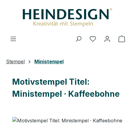
Zum Hauptinhalt springen
Du hast 0 Produ
Ware
Stempel
Ministempel
Motivstempel Titel:
Ministempel · Kaffeebohne
Bildergalerie überspringen