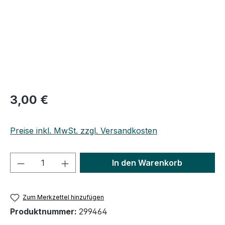
Regulärer Preis:
3,00 €
Preise inkl. MwSt. zzgl. Versandkosten
Produkt Anzahl: Gib den gewünschten We
In den Warenkorb
Zum Merkzettel hinzufügen
Produktnummer:
299464