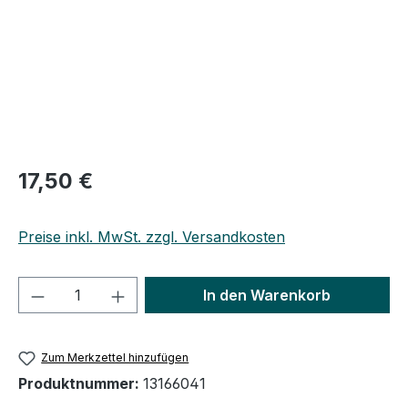
Regulärer Preis:
17,50 €
Preise inkl. MwSt. zzgl. Versandkosten
Produkt Anzahl: Gib den gewünschten We
In den Warenkorb
Zum Merkzettel hinzufügen
Produktnummer:
13166041