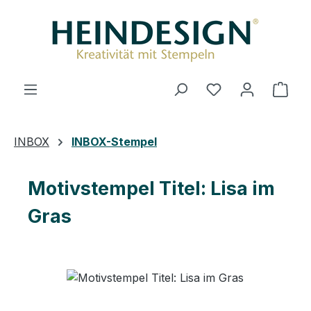
Zum Hauptinhalt springen
Du hast 0 Produ
Ware
INBOX
INBOX-Stempel
Motivstempel Titel: Lisa im
Gras
Bildergalerie überspringen