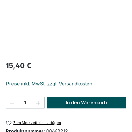
Regulärer Preis:
15,40 €
Preise inkl. MwSt. zzgl. Versandkosten
Produkt Anzahl: Gib den gewünschten We
In den Warenkorb
Zum Merkzettel hinzufügen
Produktnummer:
00668212