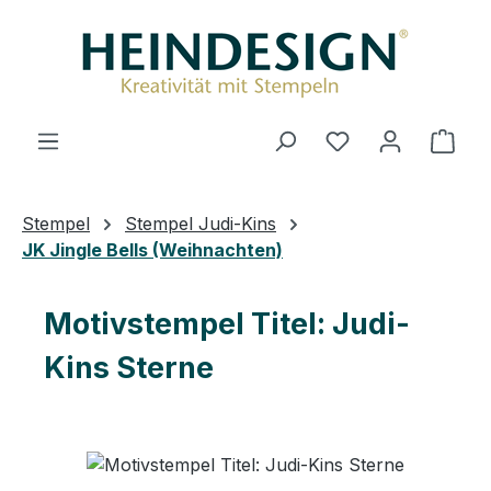
Zum Hauptinhalt springen
Du hast 0 Produ
Ware
Stempel
Stempel Judi-Kins
JK Jingle Bells (Weihnachten)
Motivstempel Titel: Judi-
Kins Sterne
Bildergalerie überspringen