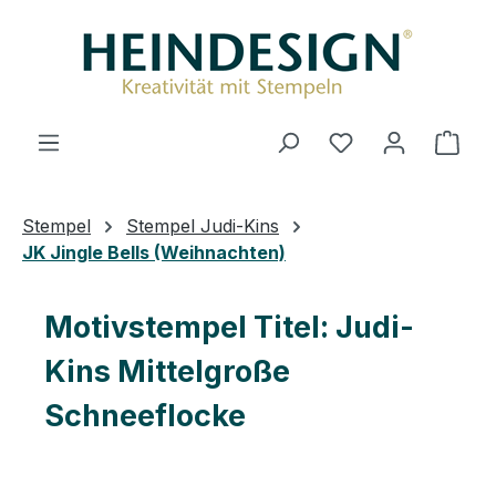
Zum Hauptinhalt springen
Du hast 0 Produ
Ware
Stempel
Stempel Judi-Kins
JK Jingle Bells (Weihnachten)
Motivstempel Titel: Judi-
Kins Mittelgroße
Schneeflocke
Bildergalerie überspringen