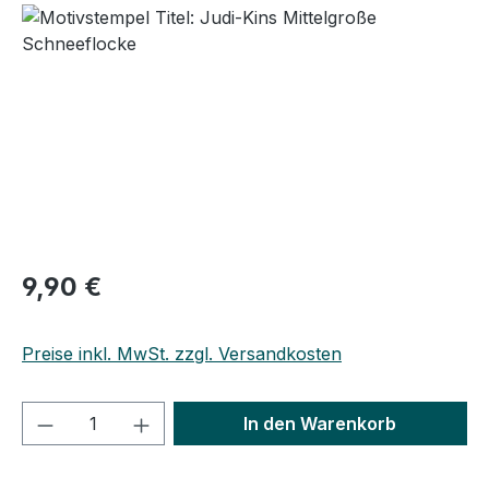
Regulärer Preis:
9,90 €
Preise inkl. MwSt. zzgl. Versandkosten
Produkt Anzahl: Gib den gewünschten We
In den Warenkorb