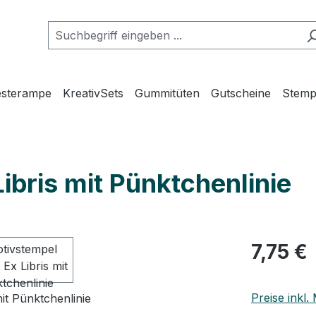
esterampe
KreativSets
Gummitüten
Gutscheine
Stemp
Libris mit Pünktchenlinie
Regulärer Pr
7,75 €
Preise inkl