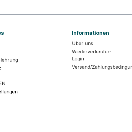
es
Informationen
Über uns
Wiederverkäufer-
Login
elehrung
Versand/Zahlungsbedingu
z
EN
ellungen