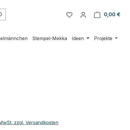
Du hast 0 Produkte auf 
0,00 €
Ware
elmännchen
Stempel-Mekka
Ideen
Projekte
eis:
. MwSt. zzgl. Versandkosten