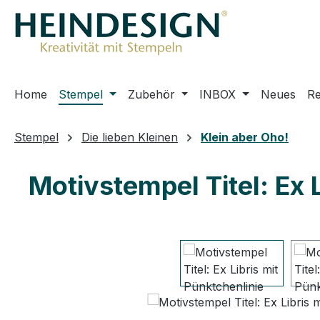
m Hauptinhalt springen
Zur Suche springen
Zur Hauptnavigation springen
Home
Stempel
Zubehör
INBOX
Neues
R
Stempel
Die lieben Kleinen
Klein aber Oho!
Motivstempel Titel: Ex 
Bildergalerie überspringen