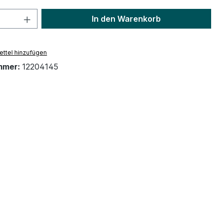
 Anzahl: Gib den gewünschten Wert ein 
In den Warenkorb
ttel hinzufügen
mmer:
12204145