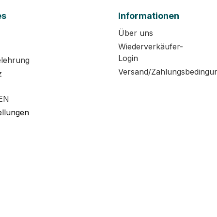
es
Informationen
Über uns
Wiederverkäufer-
Login
elehrung
Versand/Zahlungsbedingu
z
EN
ellungen