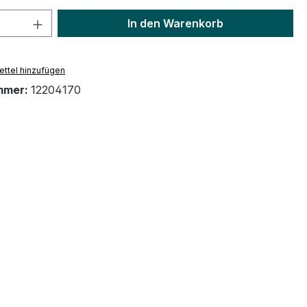
 Anzahl: Gib den gewünschten Wert ein 
In den Warenkorb
ttel hinzufügen
mmer:
12204170