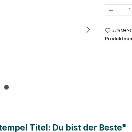
Produkt
Zum Merkze
Produktnu
empel Titel: Du bist der Beste"