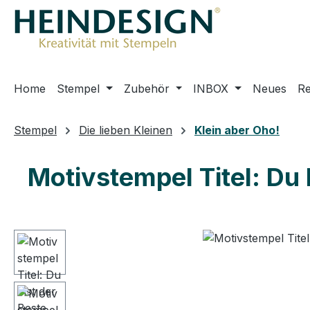
m Hauptinhalt springen
Zur Suche springen
Zur Hauptnavigation springen
Home
Stempel
Zubehör
INBOX
Neues
R
Stempel
Die lieben Kleinen
Klein aber Oho!
Motivstempel Titel: Du 
Bildergalerie überspringen