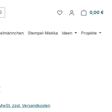
Du hast 0 Produkte auf 
0,00 €
Ware
elmännchen
Stempel-Mekka
Ideen
Projekte
eis:
€
. MwSt. zzgl. Versandkosten