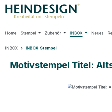
m Hauptinhalt springen
Zur Suche springen
Zur Hauptnavigation springen
Home
Stempel
Zubehör
INBOX
Neues
R
INBOX
INBOX-Stempel
Motivstempel Titel: Alt
Bildergalerie überspringen