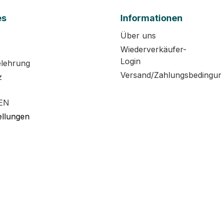
es
Informationen
Über uns
Wiederverkäufer-
Login
elehrung
Versand/Zahlungsbedingu
z
EN
ellungen