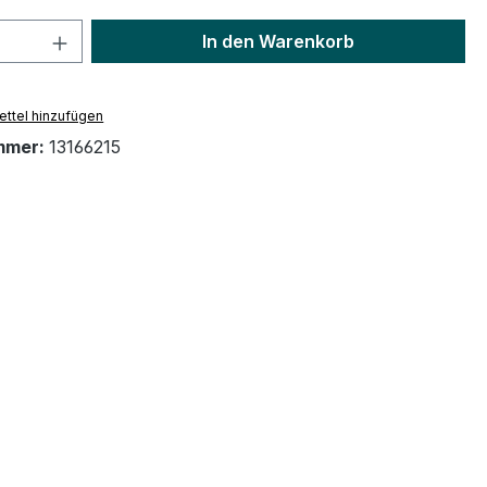
 Anzahl: Gib den gewünschten Wert ein 
In den Warenkorb
ttel hinzufügen
mmer:
13166215