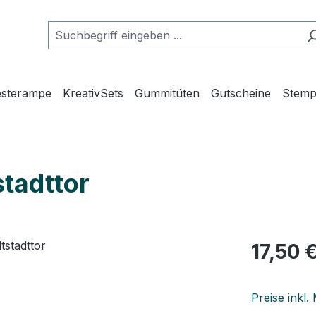
esterampe
KreativSets
Gummitüten
Gutscheine
Stemp
stadttor
Regulärer Pr
17,50 
Preise inkl