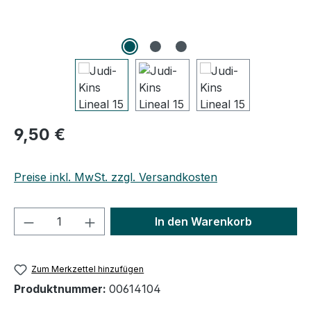
Regulärer Preis:
9,50 €
Preise inkl. MwSt. zzgl. Versandkosten
Produkt Anzahl: Gib den gewünschten We
In den Warenkorb
Zum Merkzettel hinzufügen
Produktnummer:
00614104