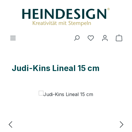
Zum Hauptinhalt springen
Du hast 0 Produ
Ware
Judi-Kins Lineal 15 cm
Bildergalerie überspringen