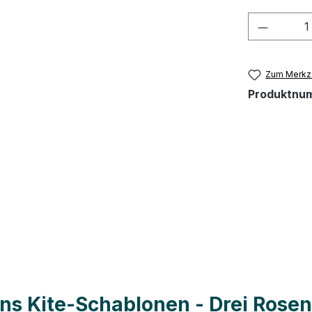
Produkt
Zum Merkze
Produktnu
ns Kite-Schablonen - Drei Rose