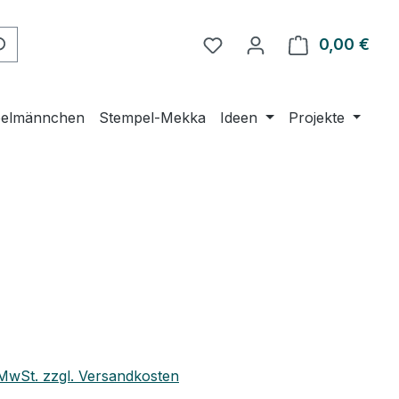
Du hast 0 Produkte auf 
0,00 €
Ware
elmännchen
Stempel-Mekka
Ideen
Projekte
eis:
. MwSt. zzgl. Versandkosten