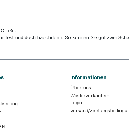
 Größe.
t sehr fest und doch hauchdünn. So können Sie gut zwei S
es
Informationen
Über uns
Wiederverkäufer-
Login
elehrung
Versand/Zahlungsbedingu
z
EN