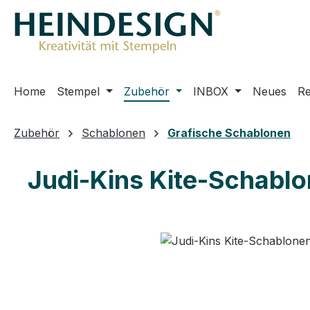
m Hauptinhalt springen
Zur Suche springen
Zur Hauptnavigation springen
Home
Stempel
Zubehör
INBOX
Neues
R
Zubehör
Schablonen
Grafische Schablonen
Judi-Kins Kite-Schablo
Bildergalerie überspringen