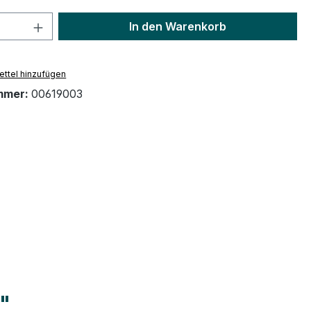
 Anzahl: Gib den gewünschten Wert ein 
In den Warenkorb
ttel hinzufügen
mmer:
00619003
n"