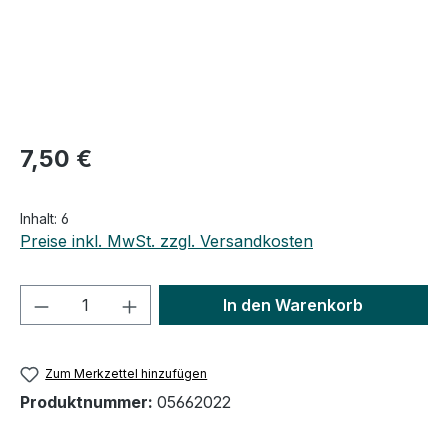
Regulärer Preis:
7,50 €
Inhalt:
6
Preise inkl. MwSt. zzgl. Versandkosten
Produkt Anzahl: Gib den gewünschten We
In den Warenkorb
Zum Merkzettel hinzufügen
Produktnummer:
05662022